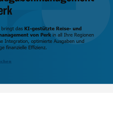
erk
 bringt das
KI-gestützte Reise- und
anagement von Perk
in all Ihre Regionen
se Integration, optimierte Ausgaben und
e finanzielle Effizienz.
uchen