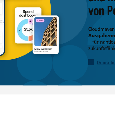
von P
Cloudmaven
Ausgabenm
– für nahtlo
zukunftsfähig
Demo b