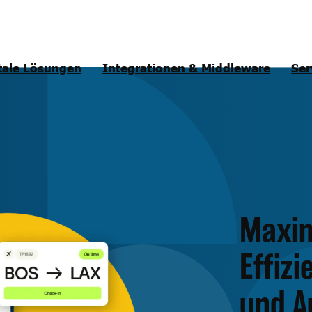
tale Lösungen
Integrationen & Middleware
Ser
Maxim
Effiz
und 