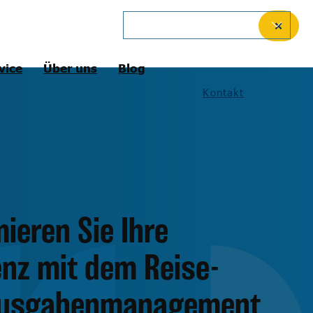
German
✕
vice
Über uns
Blog
Kontakt
ieren Sie Ihre
ienz mit dem Reise-
Ausgabenmanagement