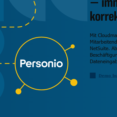
— imm
korre
Mit Cloudma
Mitarbeiten
NetSuite. A
Beschäftigu
Dateneingab
Demo b