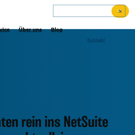
German
✕
vice
Über uns
Blog
Kontakt
ten rein ins NetSuite