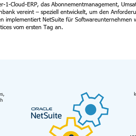
e Tier-1-Cloud-ERP, das Abonnementmanagement, Umsa
tenbank vereint – speziell entwickelt, um den Anfor
 implementiert NetSuite für Softwareunternehmen w
ctices vom ersten Tag an.
es,
l
ch