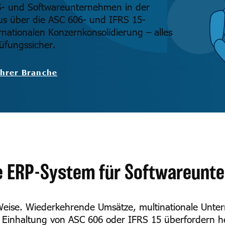
S- und Softwareunternehmen in der
 über die ASC 606- und IFRS 15-
rnationalen Konzernkonsolidierung – alles
üfungssicher.
Ihrer Branche
e ERP-System für Softwareunt
eise. Wiederkehrende Umsätze, multinationale Unter
ie Einhaltung von ASC 606 oder IFRS 15 überfordern