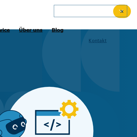
German
✕
vice
Über uns
Blog
Kontakt