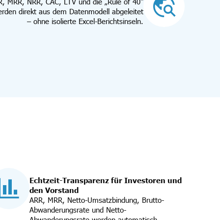
, MRR, NRR, CAC, LTV und die „Rule of 40“
rden direkt aus dem Datenmodell abgeleitet
– ohne isolierte Excel-Berichtsinseln.
Echtzeit-Transparenz für Investoren und
den Vorstand
ARR, MRR, Netto-Umsatzbindung, Brutto-
Abwanderungsrate und Netto-
Abwanderungsrate werden automatisch