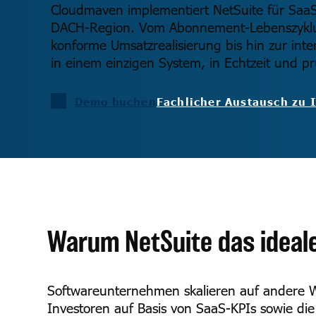
Cloudmaven implementiert NetSuite für Saa
DACH-Region. Vom Abonnement-Lebenszyklus
konforme Umsatzrealisierung bis hin zur inte
in einem einzigen System, in Echtzeit und pr
Demo buchen
Fachlicher Austausch zu 
Warum NetSuite das ideal
Softwareunternehmen skalieren auf andere W
Investoren auf Basis von SaaS-KPIs sowie d