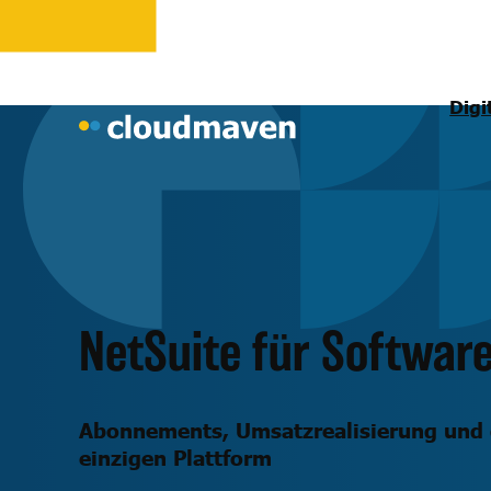
Digi
NetSuite für Softwa
Abonnements, Umsatzrealisierung und g
einzigen Plattform