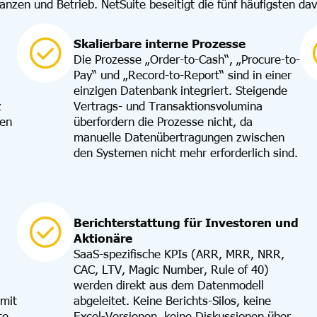
anzen und Betrieb. NetSuite beseitigt die fünf häufigsten da
Skalierbare interne Prozesse
Die Prozesse „Order-to-Cash“, „Procure-to-
Pay“ und „Record-to-Report“ sind in einer
einzigen Datenbank integriert. Steigende
z
Vertrags- und Transaktionsvolumina
ten
überfordern die Prozesse nicht, da
manuelle Datenübertragungen zwischen
den Systemen nicht mehr erforderlich sind.
Berichterstattung für Investoren und
Aktionäre
SaaS-spezifische KPIs (ARR, MRR, NRR,
CAC, LTV, Magic Number, Rule of 40)
werden direkt aus dem Datenmodell
mit
abgeleitet. Keine Berichts-Silos, keine
te
Excel-Versionen, keine Diskussionen über