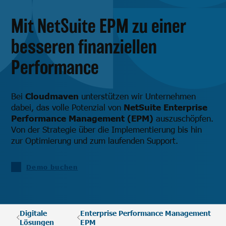
Mit NetSuite EPM zu einer
besseren finanziellen
Performance
Bei
Cloudmaven
unterstützen wir Unternehmen
dabei, das volle Potenzial von
NetSuite Enterprise
Performance Management (EPM)
auszuschöpfen.
Von der Strategie über die Implementierung bis hin
zur Optimierung und zum laufenden Support.
Demo buchen
Digitale
Enterprise Performance Management
Lösungen
EPM