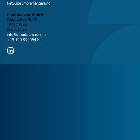
NetSuite Implementierung
Cloudmaven GmbH
Pappelallee 78/79
10437 Berlin
Deutschland
info@cloudmaven.com
+49 160 99059410
LinkedIn