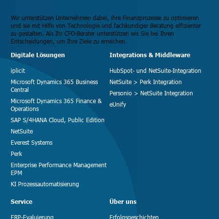
Wir unterstützen Unternehmen dabei, ihre Finanzprozesse zu optimieren
und sie mit Hilfe von Technologie und fachkundiger Beratung effizienter
zu gestalten. Als Ihr CFO-Berater unterstützen wir Sie bei Ihren
Entscheidungen, um Ihre Ziele zu erreichen.
Digitale Lösungen
Integrations & Middleware
iplicit
HubSpot- und NetSuite-Integration
Microsoft Dynamics 365 Business
NetSuite > Perk Integration
Central
Personio > NetSuite Integration
Microsoft Dynamics 365 Finance &
eUnify
Operations
SAP S/4HANA Cloud, Public Edition
NetSuite
Everest Systems
Perk
Enterprise Performance Management
EPM
KI Prozessautomatisierung
Service
Über uns
ERP-Evaluierung
Erfolgsgeschichten