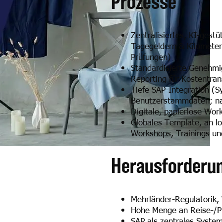
Prozesse
Zentralisiertes, KI-ges
Tagegeldern & Kilometer
Prüfungen)
Standardisierte Genehmi
Reporting für Kostentra
Tiefe SAP-Integration (S
Benutzerstammdaten; na
Digitale, papierlose Wor
Globales Template, an lo
Workshops, Trainings 
Herausforderu
Mehrländer-Regulatorik,
Hohe Menge an Reise-/P
SAP als zentrales System