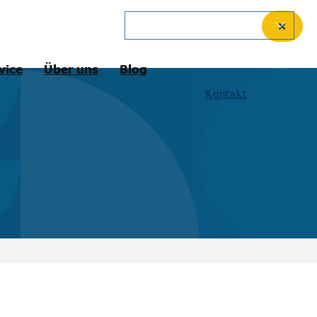
German
✕
vice
Über uns
Blog
Kontakt