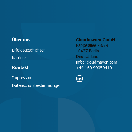
Über uns
Cloudmaven GmbH
Pappelallee 78/79
Erfolgsgeschichten
10437 Berlin
Deutschland
Karriere
info@cloudmaven.com
Kontakt
+49 160 99059410
T
LinkedIn
Impressum
Datenschutzbestimmungen