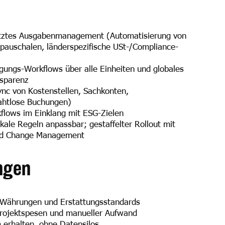
tütztes Ausgabenmanagement (Automatisierung von
pauschalen, länderspezifische USt-/Compliance-
gungs-Workflows über alle Einheiten und globales
nsparenz
ync von Kostenstellen, Sachkonten,
htlose Buchungen)
kflows im Einklang mit ESG-Zielen
kale Regeln anpassbar; gestaffelter Rollout mit
und Change Management
ngen
 Währungen und Erstattungsstandards
rojektspesen und manueller Aufwand
 erhalten, ohne Datensilos