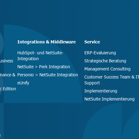
Integrations & Middleware
Service
HubSpot- und NetSuite-
ERP-Evaluierung
Integration
usiness
Strategische Beratung
NetSuite > Perk Integration
Management Consulting
inance &
Personio > NetSuite Integration
Customer Success Team & I
eUnify
Support
c Edition
Implementierung
NetSuite Implementierung
g