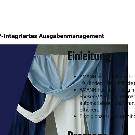
AP-integriertes Ausgabenmanagement
Einleitung
AMANN ist ein führender 
19 Länder, 100+ Märkte)
AMANN hat Perk – eng mi
Spesen-/Ausgabenmanage
automatisieren und Tran
erhöhen.
Eine globale Lösung mit 