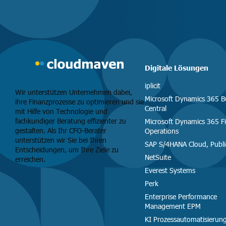
Digitale Lösungen
iplicit
Wir unterstützen Unternehmen dabei,
Microsoft Dynamics 365 B
ihre Finanzprozesse zu optimieren und sie
Central
mit Hilfe von Technologie und
fachkundiger Beratung effizienter zu
Microsoft Dynamics 365 F
gestalten. Als Ihr CFO-Berater
Operations
unterstützen wir Sie bei Ihren
SAP S/4HANA Cloud, Publi
Entscheidungen, um Ihre Ziele zu
NetSuite
erreichen.
Everest Systems
Perk
Enterprise Performance
Management EPM
KI Prozessautomatisierun