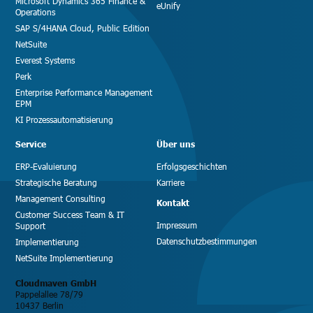
Microsoft Dynamics 365 Finance &
eUnify
Operations
SAP S/4HANA Cloud, Public Edition
NetSuite
Everest Systems
Perk
Enterprise Performance Management
EPM
KI Prozessautomatisierung
Service
Über uns
ERP-Evaluierung
Erfolgsgeschichten
Strategische Beratung
Karriere
Management Consulting
Kontakt
Customer Success Team & IT
Impressum
Support
Datenschutzbestimmungen
Implementierung
NetSuite Implementierung
Cloudmaven GmbH
Pappelallee 78/79
10437 Berlin